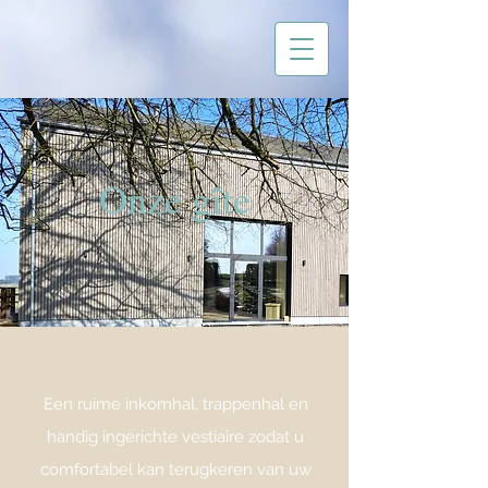
Onze gîte
Een ruime inkomhal, trappenhal en
handig ingerichte vestiaire zodat u
comfortabel kan terugkeren van uw