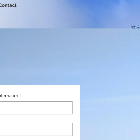
Contact
hternaam
*