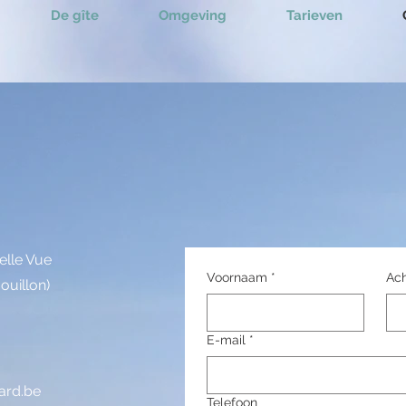
De gîte
Omgeving
Tarieven
elle Vue
Voornaam
*
Ac
ouillon)
E-mail
*
ard.be
Telefoon