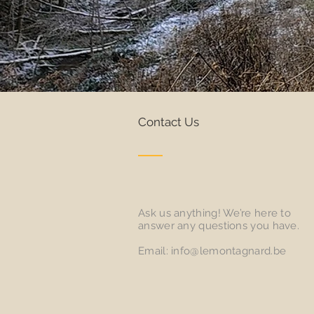
Contact Us
Ask us anything! We’re here to
answer any questions you have.
Email:
info@lemontagnard.be