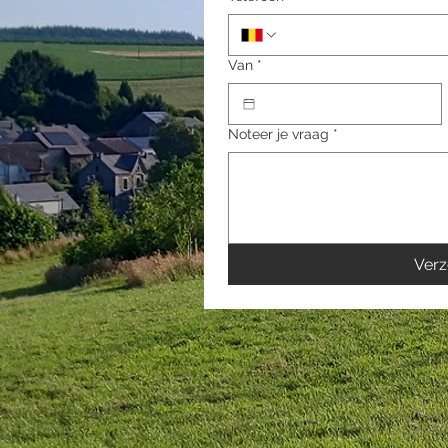
Van
*
Noteer je vraag
*
Ver