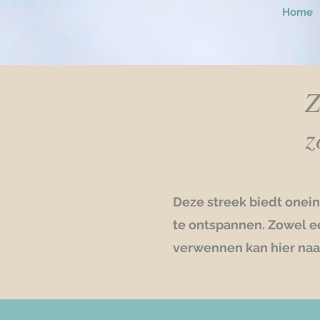
Home
Z
z
Deze streek biedt onei
te ontspannen. Zowel ee
verwennen kan hier naar